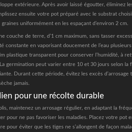
loppe extérieure. Après avoir laissé égoutter, éliminez le
lissez ensuite votre pot préparé avec le substrat choisi,
s graines uniformément en les espaçant d’environ 2 cm.
ine couche de terre, d’1 cm maximum, sans tasser excess
 constante en vaporisant doucement de l’eau plusieurs fo
film plastique transparent pour conserver l’humidité, à ret
a germination peut varier entre 10 et 30 jours selon la 
ante. Durant cette période, évitez les excès d’arrosage t
sèche jamais.
ien pour une récolte durable
blis, maintenez un arrosage régulier, en adaptant la fréqu
ter pour ne pas favoriser les maladies. Placez votre pot e
e pour éviter que les tiges ne s’allongent de façon mala