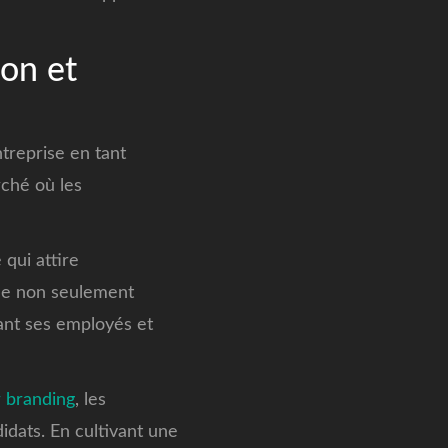
ion et
ntreprise en tant
ché où les
qui attire
çue non seulement
ant ses employés et
r branding
, les
idats. En cultivant une