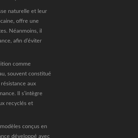
se naturelle et leur
caine, offre une
es. Néanmoins, il
nce, afin d’éviter
arition comme
au, souvent constitué
 résistance aux
ance. Il s’intègre
ux recyclés et
s modèles conçus en
mance développé avec