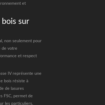
vironnement et
 bois sur
ial, non seulement pour
e de votre
formance et respect
lasse IV représente une
 bois résiste à
ide de lasures
ées FSC, permet de
 les particuliers.