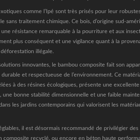
 exotiques comme l’Ipé sont très prisés pour leur robustes
le sans traitement chimique. Ce bois, d’origine sud-améri
une résistance remarquable à la pourriture et aux insect
ment plus conséquent et une vigilance quant à la provena
 déforestation illégale.
solutions innovantes, le bambou composite fait son app
, durable et respectueuse de l’environnement. Ce matéri
êlées à des résines écologiques, présente une excellente
, une bonne stabilité dimensionnelle et une faible mainten
dans les jardins contemporains qui valorisent les matéria
églables, il est désormais recommandé de privilégier de
en composite recyclé, ou encore en béton haute perfor