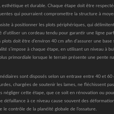
ble, esthétique et durable. Chaque étape doit être respect
quentes qui pourraient compromettre la structure à moye
ste à positionner les plots périphériques, qui délimitent
llé d’utiliser un cordeau tendu pour garantir une ligne par
plots doit être d’environ 40 cm afin d’assurer une base s
alité s’impose à chaque étape, en utilisant un niveau à bu
 plus primordiale lorsque le terrain présente une pente n
ermédiaires sont disposés selon un entraxe entre 40 et 60
urdes, chargées de soutenir les lames, ne fléchissent pas 
s négliger cette étape, que ce soit en rénovation ou po
 défaillance à ce niveau cause souvent des déformations
ite le contrôle de la planéité globale de l’ossature.