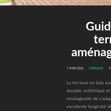
Guid
ter
aménage
7 JUIN 2026
TERRASSE
La terrasse en bois su
durable, esthétique et
envisageable de s’adap
excellente longévité d