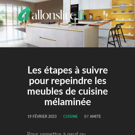
ALLONS
LIRE
Les étapes à suivre
pour repeindre les
meubles de cuisine
mélaminée
19 FÉVRIER 2023
CUISINE
BY
AMITE
Pour remettre à neuf ou